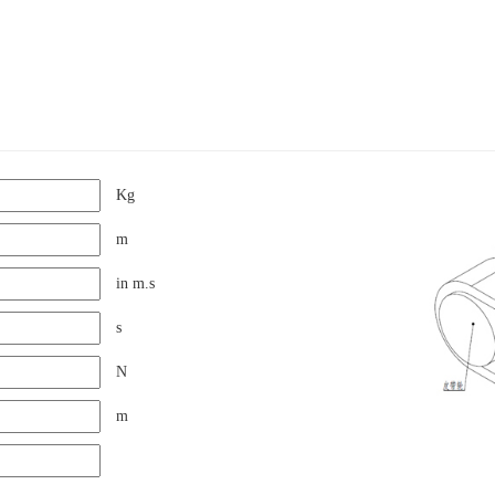
Kg
m
in m.s
s
N
m